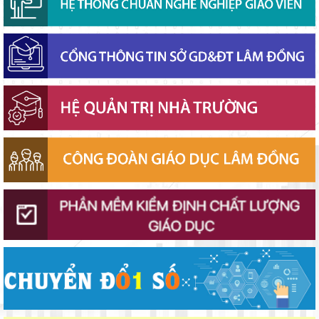
năm học 2026–2027
Phó Chủ tịch UBND tỉnh Lâm Đồng Nguyễn Minh kiểm tra tiến
độ Dự án Trường TH&THCS Xuân Hương
Chuẩn bị hành trang cho trẻ vào lớp 1: Đồng hành đúng cách từ
gia đình
Khởi đầu định hướng nghề nghiệp
Ban Văn hóa - Xã hội HĐND tỉnh Lâm Đồng khảo sát thực hiện
chính sách giáo dục hòa nhập
Sở Giáo dục và Đào tạo Lâm Đồng đẩy mạnh cải cách hành
chính gắn với áp dụng ISO 9001:2015
Lâm Đồng chủ động ứng phó nguy cơ thiếu nước do El Nino
Thắp sáng văn hóa đọc từ những “Thư viện thân thiện”
Gieo mầm hiếu học nơi vùng xa
Lâm Đồng tập huấn cán bộ quản lý ngành Giáo dục, sẵn sàng
cho năm học 2026 - 2027
Bảo đảm ngày khai giảng thực sự là ngày hội của học sinh và