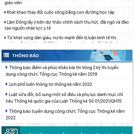
Khát khao thay đổi cuộc sống bằng con đường học tập
Lâm Đồng lấy ý kiến dự thảo chính sách thu hút, đãi ngộ và đào
tạo nguồn nhân lực y tế
Từ khát vọng dân giàu, nước mạnh đến lý luận kinh tế thị
trường định hướng XHCN trong kỷ nguyên mới - Bài 2: Khơi
thông nguồn lực, vững bước tiến vào kỷ nguyên mới (tiếp theo
Thí điểm giáo dục AI góp phần đổi mới quản trị, nâng cao hiệu
và hết)
quả hoạt động giáo dục
THÔNG BÁO
Đẩy mạnh truyền thông về giáo dục nghề nghiệp trong toàn
ngành năm 2026
Thông báo điểm và phúc khảo bài thi Vòng 2 kỳ thi tuyển
dụng công chức Tổng cục Thống kê năm 2019
Chính phủ ban hành Nghị quyết quy định cơ cấu, số lượng và
chính sách đối với đội ngũ quản lý, nhân sự hỗ trợ giáo dục khi
Lịch phổ biến thông tin thống kê năm 2022
sắp xếp cơ sở giáo dục công lập
Sáng đèn công trường để kịp năm học mới
Luật sửa đổi, bổ sung một số điều và phụ lục danh mục chỉ
tiêu Thống kê quốc gia của Luật Thống kê Số 01/2021/QH15
Đánh giá tình hình triển khai sắp xếp, tổ chức cơ sở giáo dục
công lập tại các địa phương
Thông báo tuyển dụng công chức Tổng cục Thống kê năm
Lâm Đồng phấn đấu hoàn thành Trường THPT Chuyên Bảo Lộc
2022
trước năm học mới
Bộ Giáo dục và Đào tạo ban hành khung thời gian năm học từ