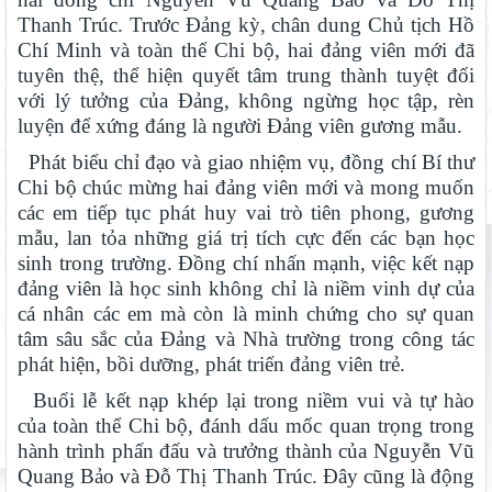
Thanh Trúc. Trước Đảng kỳ, chân dung Chủ tịch Hồ
Chí Minh và toàn thể Chi bộ, hai đảng viên mới đã
tuyên thệ, thể hiện quyết tâm trung thành tuyệt đối
với lý tưởng của Đảng, không ngừng học tập, rèn
luyện để xứng đáng là người Đảng viên gương mẫu.
Phát biểu chỉ đạo và giao nhiệm vụ, đồng chí Bí thư
Chi bộ chúc mừng hai đảng viên mới và mong muốn
các em tiếp tục phát huy vai trò tiên phong, gương
mẫu, lan tỏa những giá trị tích cực đến các bạn học
Chính phủ ban hành Nghị quyết quy định cơ cấu, số lượng và
sinh trong trường. Đồng chí nhấn mạnh, việc kết nạp
chính sách đối với đội ngũ quản lý, nhân sự hỗ trợ giáo dục khi
đảng viên là học sinh không chỉ là niềm vinh dự của
sắp xếp cơ sở giáo dục công lập
Sáng đèn công trường để kịp năm học mới
cá nhân các em mà còn là minh chứng cho sự quan
tâm sâu sắc của Đảng và Nhà trường trong công tác
Đánh giá tình hình triển khai sắp xếp, tổ chức cơ sở giáo dục
phát hiện, bồi dưỡng, phát triển đảng viên trẻ.
công lập tại các địa phương
Buổi lễ kết nạp khép lại trong niềm vui và tự hào
Lâm Đồng phấn đấu hoàn thành Trường THPT Chuyên Bảo Lộc
trước năm học mới
của toàn thể Chi bộ, đánh dấu mốc quan trọng trong
hành trình phấn đấu và trưởng thành của Nguyễn Vũ
Bộ Giáo dục và Đào tạo ban hành khung thời gian năm học từ
Quang Bảo và Đỗ Thị Thanh Trúc. Đây cũng là động
năm học 2026–2027