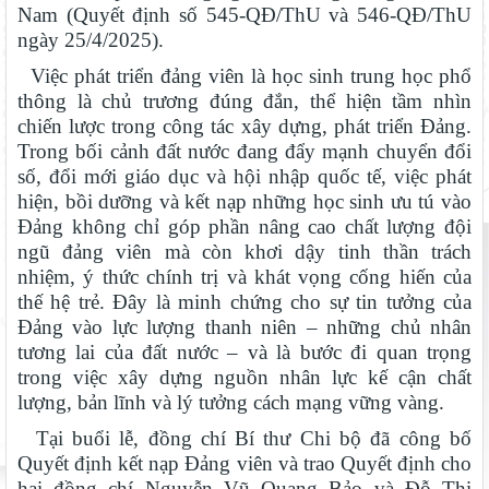
Nam (Quyết định số 545-QĐ/ThU và 546-QĐ/ThU
ngày 25/4/2025).
Việc phát triển đảng viên là học sinh trung học phổ
thông là chủ trương đúng đắn, thể hiện tầm nhìn
chiến lược trong công tác xây dựng, phát triển Đảng.
Trong bối cảnh đất nước đang đẩy mạnh chuyển đổi
số, đổi mới giáo dục và hội nhập quốc tế, việc phát
hiện, bồi dưỡng và kết nạp những học sinh ưu tú vào
Đảng không chỉ góp phần nâng cao chất lượng đội
ngũ đảng viên mà còn khơi dậy tinh thần trách
nhiệm, ý thức chính trị và khát vọng cống hiến của
thế hệ trẻ. Đây là minh chứng cho sự tin tưởng của
Đảng vào lực lượng thanh niên – những chủ nhân
tương lai của đất nước – và là bước đi quan trọng
trong việc xây dựng nguồn nhân lực kế cận chất
lượng, bản lĩnh và lý tưởng cách mạng vững vàng.
Tại buổi lễ, đồng chí Bí thư Chi bộ đã công bố
Quyết định kết nạp Đảng viên và trao Quyết định cho
hai đồng chí Nguyễn Vũ Quang Bảo và Đỗ Thị