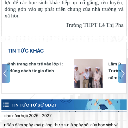
lực để các học sinh khác tiếp tục cố gắng, rèn luyện,
Phó Chủ tịch UBND tỉnh Lâm Đồng Nguyễn Minh kiểm tra tiến
đóng góp vào sự phát triển chung của nhà trường và
độ Dự án Trường TH&THCS Xuân Hương
xã hội.
Chuẩn bị hành trang cho trẻ vào lớp 1: Đồng hành đúng cách từ
Trường THPT Lê Thị Pha
gia đình
Khởi đầu định hướng nghề nghiệp
Ban Văn hóa - Xã hội HĐND tỉnh Lâm Đồng khảo sát thực hiện
TIN TỨC KHÁC
chính sách giáo dục hòa nhập
Sở Giáo dục và Đào tạo Lâm Đồng đẩy mạnh cải cách hành
Lâm Đồng phấn đấu hoàn thành
chính gắn với áp dụng ISO 9001:2015
Trường THPT Chuyên Bảo Lộc trước
Lâm Đồng chủ động ứng phó nguy cơ thiếu nước do El Nino
năm học mới
Thắp sáng văn hóa đọc từ những “Thư viện thân thiện”
Gieo mầm hiếu học nơi vùng xa
Lâm Đồng tập huấn cán bộ quản lý ngành Giáo dục, sẵn sàng
TIN TỨC TỪ SỞ GDĐT
cho năm học 2026 - 2027
Bảo đảm ngày khai giảng thực sự là ngày hội của học sinh và
giáo viên