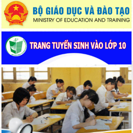
giáo viên
Khát khao thay đổi cuộc sống bằng con đường học tập
Lâm Đồng lấy ý kiến dự thảo chính sách thu hút, đãi ngộ và đào
tạo nguồn nhân lực y tế
Từ khát vọng dân giàu, nước mạnh đến lý luận kinh tế thị
trường định hướng XHCN trong kỷ nguyên mới - Bài 2: Khơi
thông nguồn lực, vững bước tiến vào kỷ nguyên mới (tiếp theo
Thí điểm giáo dục AI góp phần đổi mới quản trị, nâng cao hiệu
và hết)
quả hoạt động giáo dục
Đẩy mạnh truyền thông về giáo dục nghề nghiệp trong toàn
ngành năm 2026