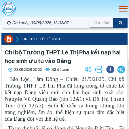
Chủ nhật, 09/08/2026, 12:02:07
TIN TỨC TỪ SỞ GDĐT
Chi bộ Trường THPT Lê Thị Pha kết nạp hai
học sinh ưu tú vào Đảng
22.05.2025 00:00
42
đã xem
Bảo Lộc, Lâm Đồng – Chiều 21/5/2025, Chi bộ
Trường THPT Lê Thị Pha đã long trọng tổ chức Lễ
kết nạp Đảng viên mới cho hai học sinh xuất sắc:
Nguyễn Vũ Quang Bảo (lớp 12A1) và Đỗ Thị Thanh
Trúc (lớp 12A5). Buổi lễ diễn ra trong không khí
trang nghiêm, ấm áp, thể hiện sự quan tâm đặc biệt
của Đảng đối với thế hệ trẻ.
Tham dự buổi lễ có đồng chí Nguyễn Đức Tín – Bí