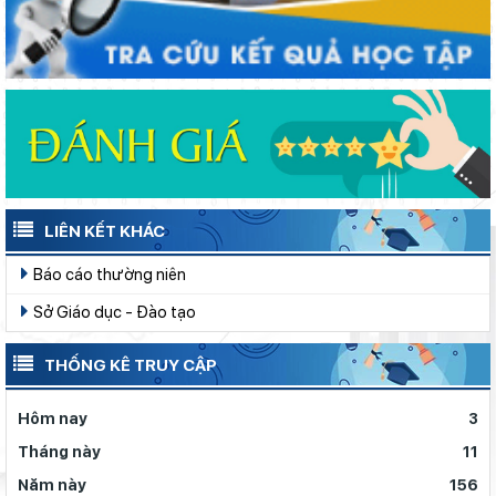
LIÊN KẾT KHÁC
Báo cáo thường niên
Sở Giáo dục - Đào tạo
THỐNG KÊ TRUY CẬP
Hôm nay
3
Tháng này
11
Năm này
156