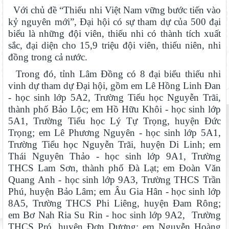
Với chủ đề “Thiếu nhi Việt Nam vững bước tiến vào
kỷ nguyên mới”, Đại hội có sự tham dự của 500 đại
biểu là những đội viên, thiếu nhi có thành tích xuất
sắc, đại diện cho 15,9 triệu đội viên, thiếu niên, nhi
đồng trong cả nước.
Trong đó, tỉnh Lâm Đồng có 8 đại biểu thiếu nhi
vinh dự tham dự Đại hội, gồm em Lê Hồng Linh Đan
- học sinh lớp 5A2, Trường Tiểu học Nguyễn Trãi,
thành phố Bảo Lộc; em Hồ Hữu Khôi - học sinh lớp
5A1, Trường Tiểu học Lý Tự Trọng, huyện Đức
Trọng; em Lê Phương Nguyên - học sinh lớp 5A1,
Trường Tiểu học Nguyễn Trãi, huyện Di Linh; em
Thái Nguyên Thảo - học sinh lớp 9A1, Trường
THCS Lam Sơn, thành phố Đà Lạt; em Đoàn Văn
Quang Anh - học sinh lớp 9A3, Trường THCS Trần
Phú, huyện Bảo Lâm; em Âu Gia Hân - học sinh lớp
8A5, Trường THCS Phi Liêng, huyện Đam Rông;
em Bơ Nah Ria Su Rin - hoc sinh lớp 9A2, Trường
THCS Pró, huyện Đơn Dương; em Nguyễn Hoàng