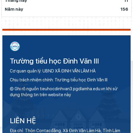
Tháng này
11
Năm này
156
Trường tiểu học Đinh Văn III
Cơ quan quản lý: UBND XÃ ĐINH VĂN LÂM HÀ
Chịu trách nhiệm chính: Trường tiểu học Đinh Văn III
© Ghi rõ nguồn tieuhocdinhvan3.pgdlamha.edu.vn khi sử
dụng thông tin trên website này
LIÊN HỆ
Địa chỉ: Thôn Contacđăng, Xã Đinh Văn Lâm Hà, Tỉnh Lâm