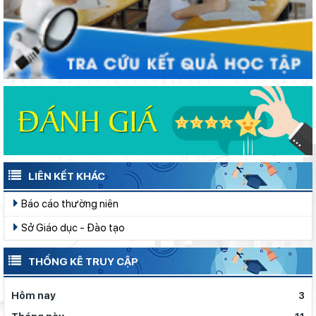
LIÊN KẾT KHÁC
Báo cáo thường niên
Sở Giáo dục - Đào tạo
THỐNG KÊ TRUY CẬP
Hôm nay
3