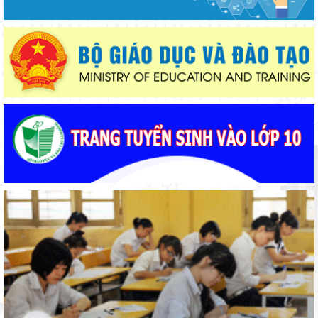
Khởi đầu định hướng nghề nghiệp
Lâm Đồng chủ động ứng phó nguy cơ thiếu nước do El Nino
Thắp sáng văn hóa đọc từ những “Thư viện thân thiện”
Gieo mầm hiếu học nơi vùng xa
Lâm Đồng tập huấn cán bộ quản lý ngành Giáo dục, sẵn sàng
cho năm học 2026 - 2027
Bảo đảm ngày khai giảng thực sự là ngày hội của học sinh và
giáo viên
Khát khao thay đổi cuộc sống bằng con đường học tập
Thí điểm giáo dục AI góp phần đổi mới quản trị, nâng cao hiệu
quả hoạt động giáo dục