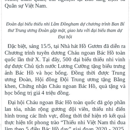
Quân sự Việt Nam.
Đoàn đại biểu thiếu nhi Lâm Đồngham dự chương trình Ban Bí
thư Trung ương Đoàn gặp mặt, giao lưu với đại biểu tham dự
Đại hội
Đặc biệt, sáng 15/5, tại Nhà hát Hồ Gươm đã diễn ra
Chương trình tuyên dương Cháu ngoan Bác Hồ toàn
quốc lần thứ X. Tại đây, 500 đại biểu thiếu nhi vinh
dự được Chủ tịch nước Lương Cường tặng biểu trưng
ảnh Bác Hồ và học bổng. Đồng thời được Trung
ương Đoàn, Hội đồng Đội Trung ương tặng Bằng
khen, Chứng nhận Cháu ngoan Bác Hồ, quà tặng và
học bổng trị giá 4 triệu đồng.
Bước phát triển mới của giáo dục nghề nghiệp
Đại hội Cháu ngoan Bác Hồ toàn quốc đã góp phần
Phê phán luận điệu xuyên tạc “Đảng Cộng sản Việt Nam không
lan tỏa, nhân rộng gương đội viên, thiếu nhi điển
vì lợi ích quốc gia, dân tộc”
hình trong các lĩnh vực, đồng thời thể hiện rõ kết quả
Lâm Đồng xây dựng chính sách thống nhất mức chi theo dõi,
thực hiện tốt phong trào “Thiếu nhi Việt Nam thi đua
đánh giá nước sạch nông thôn
làm theo 5 điều Bác Hồ dạy” giai đoạn 2020 - 2025.