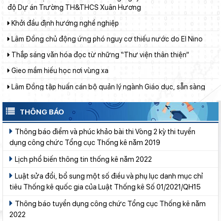
Khởi đầu định hướng nghề nghiệp
Lâm Đồng chủ động ứng phó nguy cơ thiếu nước do El Nino
Thắp sáng văn hóa đọc từ những “Thư viện thân thiện”
Gieo mầm hiếu học nơi vùng xa
Lâm Đồng tập huấn cán bộ quản lý ngành Giáo dục, sẵn sàng
cho năm học 2026 - 2027
Bảo đảm ngày khai giảng thực sự là ngày hội của học sinh và
giáo viên
THÔNG BÁO
Khát khao thay đổi cuộc sống bằng con đường học tập
Thông báo điểm và phúc khảo bài thi Vòng 2 kỳ thi tuyển
Thí điểm giáo dục AI góp phần đổi mới quản trị, nâng cao hiệu
dụng công chức Tổng cục Thống kê năm 2019
quả hoạt động giáo dục
Lịch phổ biến thông tin thống kê năm 2022
Bước phát triển mới của giáo dục nghề nghiệp
Luật sửa đổi, bổ sung một số điều và phụ lục danh mục chỉ
Phê phán luận điệu xuyên tạc “Đảng Cộng sản Việt Nam không
tiêu Thống kê quốc gia của Luật Thống kê Số 01/2021/QH15
vì lợi ích quốc gia, dân tộc”
Thông báo tuyển dụng công chức Tổng cục Thống kê năm
Lâm Đồng xây dựng chính sách thống nhất mức chi theo dõi,
2022
đánh giá nước sạch nông thôn