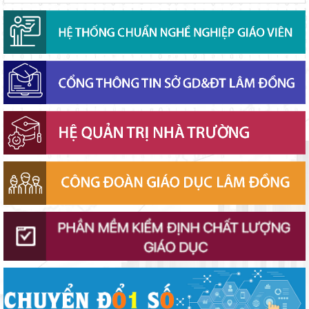
Chính phủ ban hành Nghị quyết quy định cơ cấu, số lượng và
chính sách đối với đội ngũ quản lý, nhân sự hỗ trợ giáo dục khi
sắp xếp cơ sở giáo dục công lập
Sáng đèn công trường để kịp năm học mới
Đánh giá tình hình triển khai sắp xếp, tổ chức cơ sở giáo dục
công lập tại các địa phương
Lâm Đồng phấn đấu hoàn thành Trường THPT Chuyên Bảo Lộc
trước năm học mới
Bộ Giáo dục và Đào tạo ban hành khung thời gian năm học từ
năm học 2026–2027
Sở Giáo dục và Đào tạo Lâm Đồng đẩy mạnh cải cách hành
chính gắn với áp dụng ISO 9001:2015
Ban Văn hóa - Xã hội HĐND tỉnh Lâm Đồng khảo sát thực hiện
chính sách giáo dục hòa nhập
Chuẩn bị hành trang cho trẻ vào lớp 1: Đồng hành đúng cách từ
gia đình
Phó Chủ tịch UBND tỉnh Lâm Đồng Nguyễn Minh kiểm tra tiến
độ Dự án Trường TH&THCS Xuân Hương