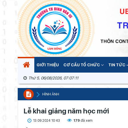
GIỚI THIỆU
CƠ CẤU TỔ CHỨC
TIN TỨC -
Thứ 5, 06/08/2026, 07:07:11
HÌNH ẢNH
Lễ khai giảng năm học mới
13.09.2024 10:43
179
đã xem