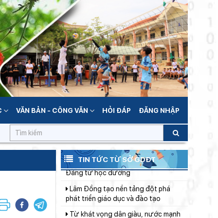
ngành Giáo dục, sẵn sàng cho năm
học 2026 - 2027
Bảo đảm ngày khai giảng thực sự là
ngày hội của học sinh và giáo viên
Khát khao thay đổi cuộc sống bằng
con đường học tập
Phường Xuân Trường – Đà Lạt:
trang bị kiến thức, kỹ năng phòng,
chống đuối nước và sơ cấp cứu cho
Đẩy mạnh truyền thông về giáo dục
thanh thiếu nhi
nghề nghiệp trong toàn ngành năm
C
VĂN BẢN - CÔNG VĂN
HỎI ĐÁP
ĐĂNG NHẬP
2026
Bộ Giáo dục và Đào tạo triển khai
100 ngày tháo gỡ các điểm nghẽn về
chuyển đổi số
Giữ vững nền tảng tư tưởng của
Ðảng từ học đường
TIN TỨC TỪ SỞ GDĐT
Lâm Đồng tạo nền tảng đột phá
phát triển giáo dục và đào tạo
Từ khát vọng dân giàu, nước mạnh
đến lý luận kinh tế thị trường định
hướng XHCN trong kỷ nguyên mới -