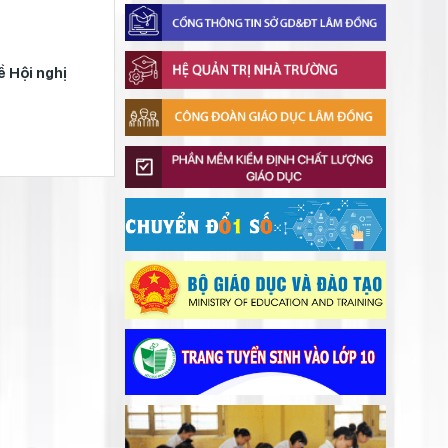
Gieo mầm hiếu học nơi vùng xa
Thắp sáng văn hóa đọc từ những
ề Hội nghị
Những điều ít người
“Thư viện thân thiện”
biết về hòn đảo Hoàng
Lâm Đồng tập huấn cán bộ quản lý
Sa của Việt Nam
ngành Giáo dục, sẵn sàng cho năm
học 2026 - 2027
Bảo đảm ngày khai giảng thực sự là
ngày hội của học sinh và giáo viên
Khát khao thay đổi cuộc sống bằng
con đường học tập
Phường Xuân Trường – Đà Lạt:
trang bị kiến thức, kỹ năng phòng,
chống đuối nước và sơ cấp cứu cho
Đẩy mạnh truyền thông về giáo dục
thanh thiếu nhi
nghề nghiệp trong toàn ngành năm
2026
Bộ Giáo dục và Đào tạo triển khai
100 ngày tháo gỡ các điểm nghẽn về
chuyển đổi số
Giữ vững nền tảng tư tưởng của
Ðảng từ học đường