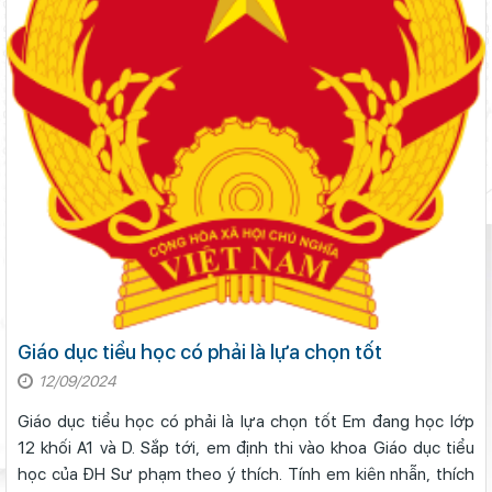
Sáng đèn công trường để kịp năm học mới
Đánh giá tình hình triển khai sắp xếp, tổ chức cơ sở giáo dục
công lập tại các địa phương
Lâm Đồng phấn đấu hoàn thành Trường THPT Chuyên Bảo Lộc
trước năm học mới
Bộ Giáo dục và Đào tạo ban hành khung thời gian năm học từ
năm học 2026–2027
Giáo dục tiểu học có phải là lựa chọn tốt
Phó Chủ tịch UBND tỉnh Lâm Đồng Nguyễn Minh kiểm tra tiến
12/09/2024
độ Dự án Trường TH&THCS Xuân Hương
Giáo dục tiểu học có phải là lựa chọn tốt Em đang học lớp
Chuẩn bị hành trang cho trẻ vào lớp 1: Đồng hành đúng cách từ
12 khối A1 và D. Sắp tới, em định thi vào khoa Giáo dục tiểu
gia đình
học của ĐH Sư phạm theo ý thích. Tính em kiên nhẫn, thích
Khởi đầu định hướng nghề nghiệp