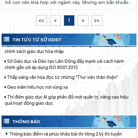
trẻ con nên khá hợp với ngành này. Nhưng em băn khoăn vì
Lâm Đồng chủ động ứng phó nguy cơ thiếu nước do El Nino
ba mẹ bảo giáo viên ở TP HCM đang thừa, ra trường phải thi
công ...
Chính phủ ban hành Nghị quyết quy định cơ cấu, số lượng và
<<
<
1
>
>>
chính sách đối với đội ngũ quản lý, nhân sự hỗ trợ giáo dục khi
sắp xếp cơ sở giáo dục công lập
Ban Văn hóa - Xã hội HĐND tỉnh Lâm Đồng khảo sát thực hiện
TIN TỨC TỪ SỞ GDĐT
chính sách giáo dục hòa nhập
Sở Giáo dục và Đào tạo Lâm Đồng đẩy mạnh cải cách hành
chính gắn với áp dụng ISO 9001:2015
Thắp sáng văn hóa đọc từ những “Thư viện thân thiện”
Gieo mầm hiếu học nơi vùng xa
Thí điểm giáo dục AI góp phần đổi mới quản trị, nâng cao hiệu
quả hoạt động giáo dục
Từ khát vọng dân giàu, nước mạnh đến lý luận kinh tế thị
trường định hướng XHCN trong kỷ nguyên mới - Bài 2: Khơi
thông nguồn lực, vững bước tiến vào kỷ nguyên mới (tiếp theo
Lâm Đồng lấy ý kiến dự thảo chính sách thu hút, đãi ngộ và đào
THÔNG BÁO
và hết)
tạo nguồn nhân lực y tế
Thông báo điểm và phúc khảo bài thi Vòng 2 kỳ thi tuyển
Phường Xuân Trường – Đà Lạt: trang bị kiến thức, kỹ năng