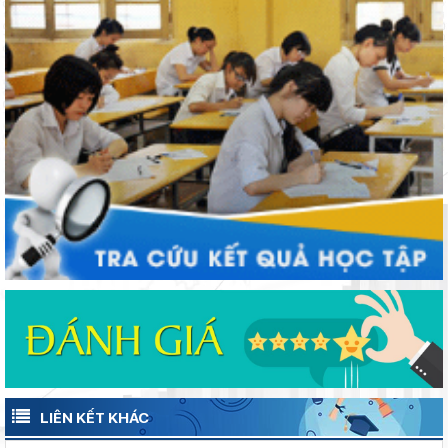
Phường Xuân Trường – Đà Lạt: trang bị kiến thức, kỹ năng
phòng, chống đuối nước và sơ cấp cứu cho thanh thiếu nhi
Từ khát vọng dân giàu, nước mạnh đến lý luận kinh tế thị
trường định hướng XHCN trong kỷ nguyên mới - Bài 1: Khẳng
định tư tưởng Hồ Chí Minh, đấu tranh với luận điệu xuyên tạc
Lâm Đồng tạo nền tảng đột phá phát triển giáo dục và đào tạo
Lâm Đồng tập huấn cán bộ quản lý ngành Giáo dục, sẵn sàng
cho năm học 2026 - 2027
LIÊN KẾT KHÁC